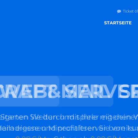
Ticket ö
STARTSEITE
AFT
EB&MAIL
SERVER
SER
n Welten und spiele mit deinen
n Sie durch mit Ihrer eigenen Websei
enen Minecraftserver bereits ab
sse und profitieren Sie von kurzen La