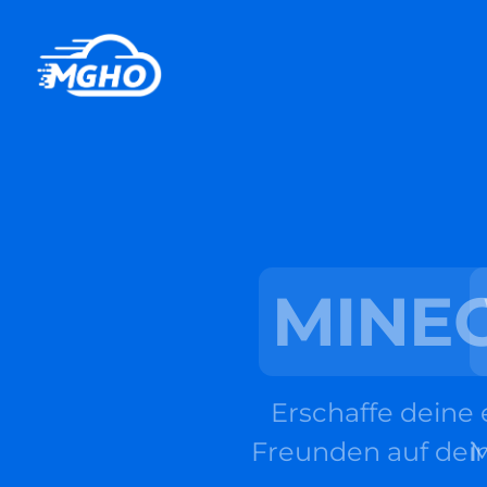
MINECR
W
Erschaffe deine eigene
Starte
Freunden auf deinem eig
Mailadre